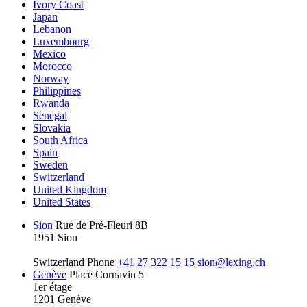
Ivory Coast
Japan
Lebanon
Luxembourg
Mexico
Morocco
Norway
Philippines
Rwanda
Senegal
Slovakia
South Africa
Spain
Sweden
Switzerland
United Kingdom
United States
Sion
Rue de Pré-Fleuri 8B
1951 Sion
Switzerland
Phone
+41 27 322 15 15
sion@lexing.ch
Genève
Place Cornavin 5
1er étage
1201 Genève