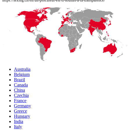
https://lexing.ch/en/un-procureur-est-il-soumis-a-la-transparence/
Australia
Belgium
Brazil
Canada
China
Czechia
France
Germany
Greece
Hungary
India
Italy