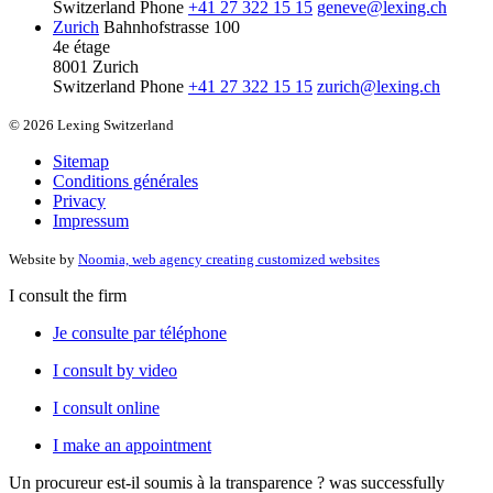
Switzerland
Phone
+41 27 322 15 15
geneve@lexing.ch
Zurich
Bahnhofstrasse 100
4e étage
8001 Zurich
Switzerland
Phone
+41 27 322 15 15
zurich@lexing.ch
© 2026 Lexing Switzerland
Sitemap
Conditions générales
Privacy
Impressum
Website by
Noomia, web agency creating customized websites
I consult the firm
Je consulte par téléphone
I consult by video
I consult online
I make an appointment
Un procureur est-il soumis à la transparence ?
was successfully