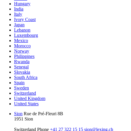
Hungary
India
Italy
Ivory Coast
Japan
Lebanon
Luxembourg
Mexico
Morocco
Norway
Philippines
Rwanda
Senegal
Slovakia
South Africa
Spain
Sweden
Switzerland
United Kingdom
United States
Sion
Rue de Pré-Fleuri 8B
1951 Sion
Switzerland
Phone
+41 27 322 15 15
sion@lexing.ch