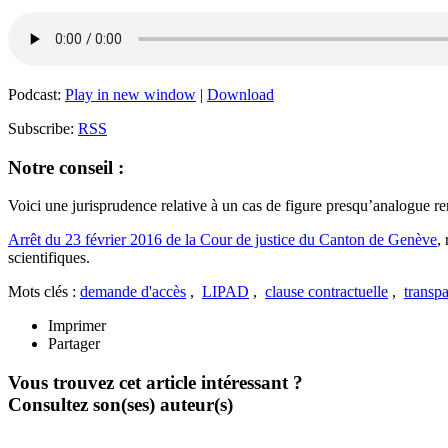
Podcast:
Play in new window
|
Download
Subscribe:
RSS
Notre conseil :
Voici une jurisprudence relative à un cas de figure presqu’analogue 
Arrêt du 23 février 2016 de la Cour de justice du Canton de Genève
,
scientifiques.
Mots clés :
demande d'accès
,
LIPAD
,
clause contractuelle
,
transp
Imprimer
Partager
Vous trouvez cet article intéressant ?
Consultez son(ses) auteur(s)