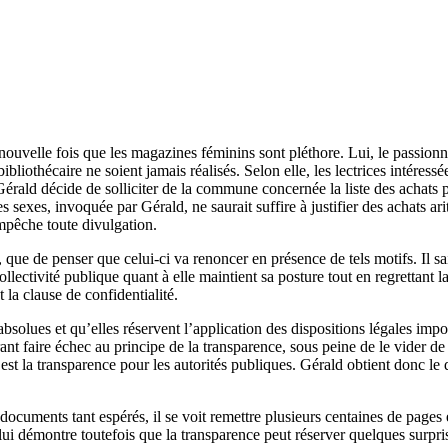
uvelle fois que les magazines féminins sont pléthore. Lui, le passionné 
ibliothécaire ne soient jamais réalisés. Selon elle, les lectrices intéres
rald décide de solliciter de la commune concernée la liste des achats pou
les sexes, invoquée par Gérald, ne saurait suffire à justifier des achats 
empêche toute divulgation.
 que de penser que celui-ci va renoncer en présence de tels motifs. Il sai
lectivité publique quant à elle maintient sa posture tout en regrettant la 
 la clause de confidentialité.
as absolues et qu’elles réservent l’application des dispositions légales
nt faire échec au principe de la transparence, sous peine de le vider de 
st la transparence pour les autorités publiques. Gérald obtient donc le 
documents tant espérés, il se voit remettre plusieurs centaines de pages e
 lui démontre toutefois que la transparence peut réserver quelques surpr