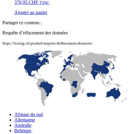
376,95
CHF
TVAC
Ajouter au panier
Partager ce contenu :
Requête d’effacement des données
https://lexing.ch/produit/requete-deffacement-donnees/
LaFayette
Laval
Mexico
Montréal
Québec
San Diego
Afrique du sud
Allemagne
Australie
Belgique