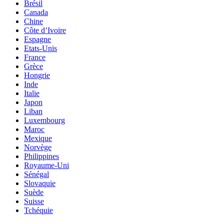
Brésil
Canada
Chine
Côte d’Ivoire
Espagne
Etats-Unis
France
Grèce
Hongrie
Inde
Italie
Japon
Liban
Luxembourg
Maroc
Mexique
Norvège
Philippines
Royaume-Uni
Sénégal
Slovaquie
Suède
Suisse
Tchéquie