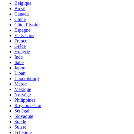
Belgique
Brésil
Canada
Chine
Côte d’Ivoire
Espagne
Etats-Unis
France
Grèce
Hongrie
Inde
Italie
Japon
Liban
Luxembourg
Maroc
Mexique
Norvège
Philippines
Royaume-Uni
Sénégal
Slovaquie
Suède
Suisse
Tchéquie