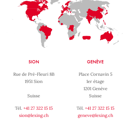
LaFayette
Laval
Mexico
Montréal
Québec
San Diego
SION
GENÈVE
Rue de Pré-Fleuri 8B
Place Cornavin 5
1951 Sion
1er étage
1201 Genève
Suisse
Suisse
Tél.
+41 27 322 15 15
Tél.
+41 27 322 15 15
sion@lexing.ch
geneve@lexing.ch