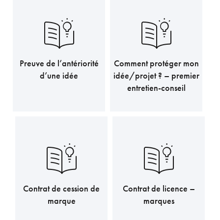
Preuve de l’antériorité
Comment protéger mon
430,80
CHF
376,95
CHF
d’une idée
idée/projet ? – premier
entretien-conseil
Contrat de cession de
Contrat de licence –
1.077,00
CHF
1.077,00
CHF
marque
marques