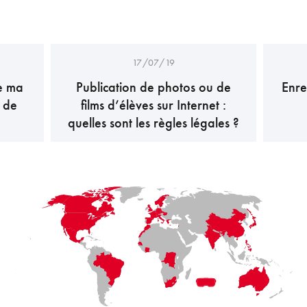
17/07/19
e ma
Publication de photos ou de
Enre
e de
films d’élèves sur Internet :
quelles sont les règles légales ?
LaFayette
Laval
Mexico
Montréal
Québec
San Diego