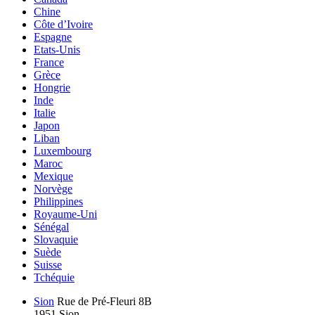
Chine
Côte d’Ivoire
Espagne
Etats-Unis
France
Grèce
Hongrie
Inde
Italie
Japon
Liban
Luxembourg
Maroc
Mexique
Norvège
Philippines
Royaume-Uni
Sénégal
Slovaquie
Suède
Suisse
Tchéquie
Sion
Rue de Pré-Fleuri 8B
1951 Sion