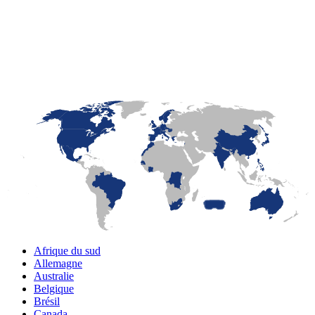
LaFayette
Laval
Mexico
Montréal
Québec
San Diego
Afrique du sud
Allemagne
Australie
Belgique
Brésil
Canada