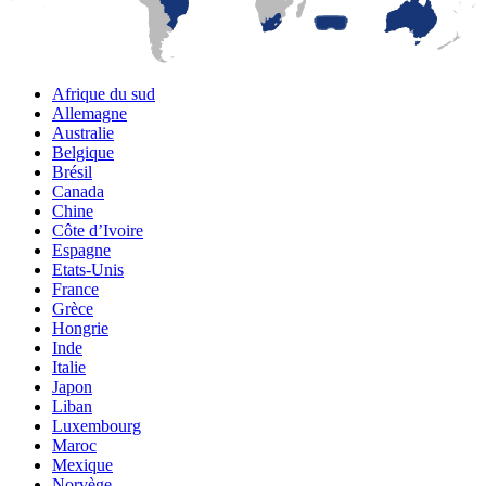
Afrique du sud
Allemagne
Australie
Belgique
Brésil
Canada
Chine
Côte d’Ivoire
Espagne
Etats-Unis
France
Grèce
Hongrie
Inde
Italie
Japon
Liban
Luxembourg
Maroc
Mexique
Norvège