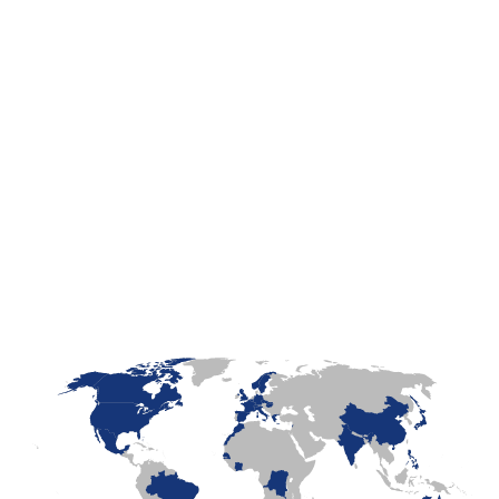
LaFayette
Laval
Mexico
Montréal
Québec
San Diego