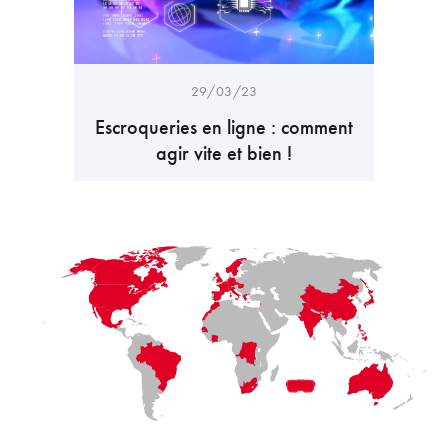
29/03/23
Escroqueries en ligne : comment
agir vite et bien !
LaFayette
Laval
Mexico
Montréal
Québec
San Diego