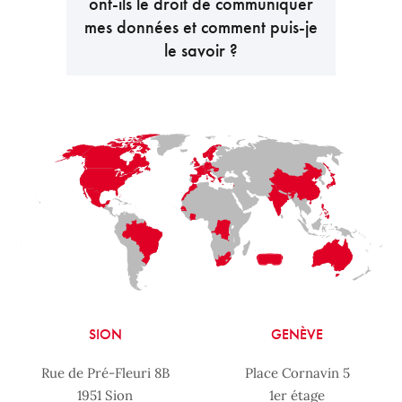
ont-ils le droit de communiquer
mes données et comment puis-je
le savoir ?
LaFayette
Laval
Mexico
Montréal
Québec
San Diego
SION
GENÈVE
Rue de Pré-Fleuri 8B
Place Cornavin 5
1951 Sion
1er étage