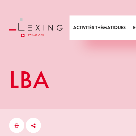
Métiers
Equipe
Videos
Etu
Expertises
Valeurs
Bibliographie
Act
Départements
Annonces formations
New
ACTIVITÉS THÉMATIQUES
E
Responsabilité sociétale
Métiers
Expertises
LBA