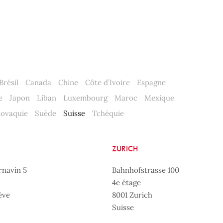
Brésil
Canada
Chine
Côte d’Ivoire
Espagne
e
Japon
Liban
Luxembourg
Maroc
Mexique
lovaquie
Suède
Suisse
Tchéquie
ZURICH
rnavin 5
Bahnhofstrasse 100
4e étage
ève
8001 Zurich
Suisse