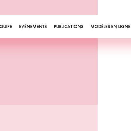
des et livres blancs
ualités
sletters
QUIPE
EVÈNEMENTS
PUBLICATIONS
MODÈLES EN LIGNE
Equipe
Videos
Etudes et livres blancs
Valeurs
Bibliographie
Actualités
Départements
Annonces formations
Newsletters
Responsabilité sociétale