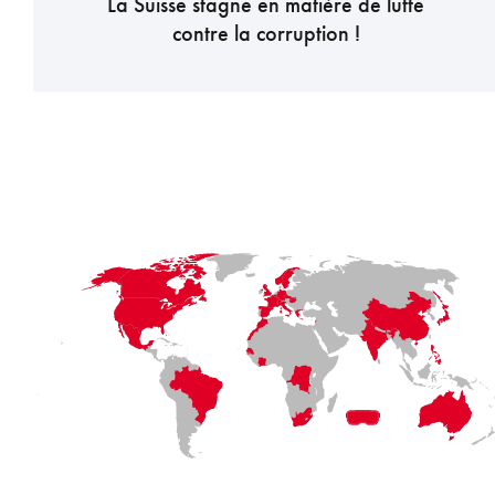
La Suisse stagne en matière de lutte
contre la corruption !
LaFayette
Laval
Mexico
Montréal
Québec
San Diego