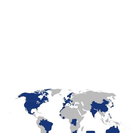
LaFayette
Laval
Mexico
Montréal
Québec
San Diego