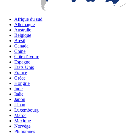
Afrique du sud
Allemagne
Australie
Belgique
Brésil
Canada
Chine
Côte d’Ivoire
Espagne
Etats-Unis
France
Grèce
Hongrie
Inde
Italie
Japon
Liban
Luxembourg
Maroc
Mexique
Norvège
Philippines