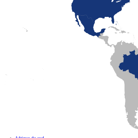
LaFayette
Laval
Mexico
Montréal
Québec
San Diego