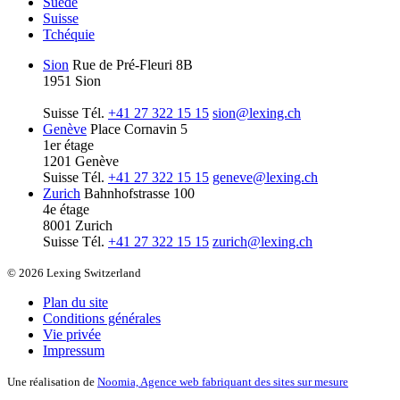
Suède
Suisse
Tchéquie
Sion
Rue de Pré-Fleuri 8B
1951 Sion
Suisse
Tél.
+41 27 322 15 15
sion@lexing.ch
Genève
Place Cornavin 5
1er étage
1201 Genève
Suisse
Tél.
+41 27 322 15 15
geneve@lexing.ch
Zurich
Bahnhofstrasse 100
4e étage
8001 Zurich
Suisse
Tél.
+41 27 322 15 15
zurich@lexing.ch
© 2026 Lexing Switzerland
Plan du site
Conditions générales
Vie privée
Impressum
Une réalisation de
Noomia, Agence web fabriquant des sites sur mesure