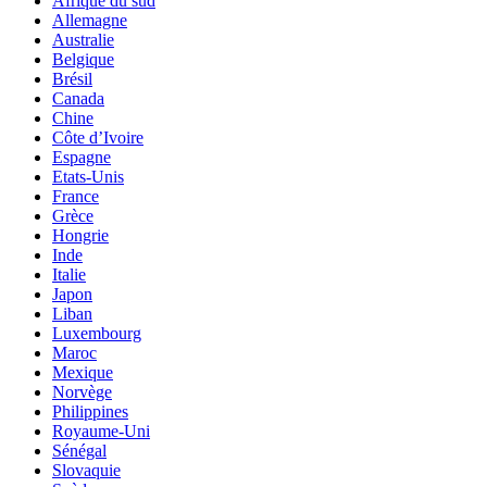
Afrique du sud
Allemagne
Australie
Belgique
Brésil
Canada
Chine
Côte d’Ivoire
Espagne
Etats-Unis
France
Grèce
Hongrie
Inde
Italie
Japon
Liban
Luxembourg
Maroc
Mexique
Norvège
Philippines
Royaume-Uni
Sénégal
Slovaquie