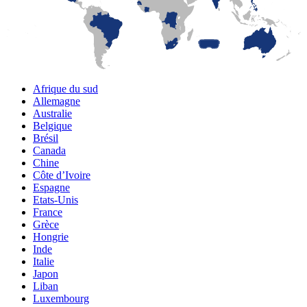
Afrique du sud
Allemagne
Australie
Belgique
Brésil
Canada
Chine
Côte d’Ivoire
Espagne
Etats-Unis
France
Grèce
Hongrie
Inde
Italie
Japon
Liban
Luxembourg