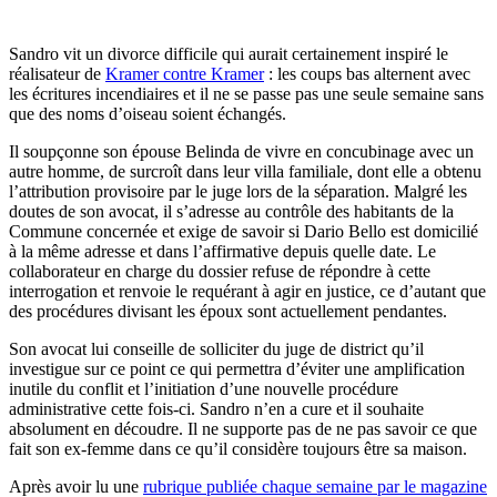
Sandro vit un divorce difficile qui aurait certainement inspiré le
réalisateur de
Kramer contre Kramer
: les coups bas alternent avec
les écritures incendiaires et il ne se passe pas une seule semaine sans
que des noms d’oiseau soient échangés.
Il soupçonne son épouse Belinda de vivre en concubinage avec un
autre homme, de surcroît dans leur villa familiale, dont elle a obtenu
l’attribution provisoire par le juge lors de la séparation. Malgré les
doutes de son avocat, il s’adresse au contrôle des habitants de la
Commune concernée et exige de savoir si Dario Bello est domicilié
à la même adresse et dans l’affirmative depuis quelle date. Le
collaborateur en charge du dossier refuse de répondre à cette
interrogation et renvoie le requérant à agir en justice, ce d’autant que
des procédures divisant les époux sont actuellement pendantes.
Son avocat lui conseille de solliciter du juge de district qu’il
investigue sur ce point ce qui permettra d’éviter une amplification
inutile du conflit et l’initiation d’une nouvelle procédure
administrative cette fois-ci. Sandro n’en a cure et il souhaite
absolument en découdre. Il ne supporte pas de ne pas savoir ce que
fait son ex-femme dans ce qu’il considère toujours être sa maison.
Après avoir lu une
rubrique publiée chaque semaine par le magazine