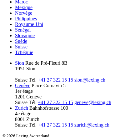
Maroc
Mexique
Norvège
Philippines
Royaume-Uni
Sénégal
Slovaquie
Suède
Suisse
Tchéquie
Sion
Rue de Pré-Fleuri 8B
1951 Sion
Suisse
Tél.
+41 27 322 15 15
sion@lexing.ch
Genève
Place Cornavin 5
1er étage
1201 Genève
Suisse
Tél.
+41 27 322 15 15
geneve@lexing.ch
Zurich
Bahnhofstrasse 100
4e étage
8001 Zurich
Suisse
Tél.
+41 27 322 15 15
zurich@lexing.ch
© 2026 Lexing Switzerland