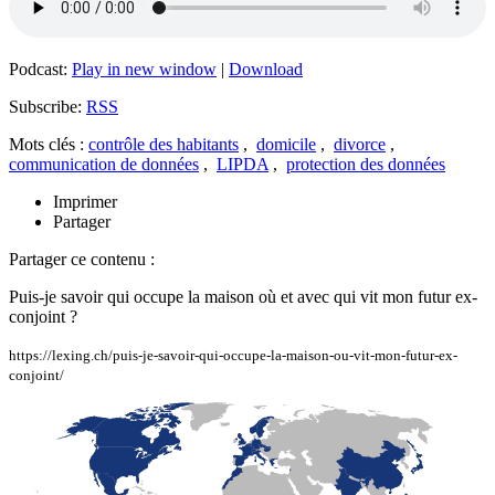
Podcast:
Play in new window
|
Download
Subscribe:
RSS
Mots clés :
contrôle des habitants
,
domicile
,
divorce
,
communication de données
,
LIPDA
,
protection des données
Imprimer
Partager
Partager ce contenu :
Puis-je savoir qui occupe la maison où et avec qui vit mon futur ex-
conjoint ?
https://lexing.ch/puis-je-savoir-qui-occupe-la-maison-ou-vit-mon-futur-ex-
conjoint/
LaFayette
Laval
Mexico
Montréal
Québec
San Diego