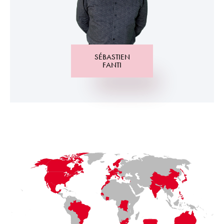
SÉBASTIEN
FANTI
LaFayette
Laval
Mexico
Montréal
Québec
San Diego