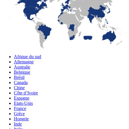
LaFayette
Laval
Mexico
Montréal
Québec
San Diego
Afrique du sud
Allemagne
Australie
Belgique
Brésil
Canada
Chine
Côte d’Ivoire
Espagne
Etats-Unis
France
Grèce
Hongrie
Inde