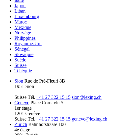
Italie
Japon
Liban
Luxembourg
Maroc
Mexique
Norvège
Philippines
Royaume-Uni
Sénégal
Slovaquie
Suède
Suisse
Tchéquie
Sion
Rue de Pré-Fleuri 8B
1951 Sion
Suisse
Tél.
+41 27 322 15 15
sion@lexing.ch
Genève
Place Cornavin 5
1er étage
1201 Genève
Suisse
Tél.
+41 27 322 15 15
geneve@lexing.ch
Zurich
Bahnhofstrasse 100
4e étage