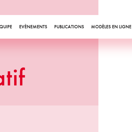
des et livres blancs
ualités
sletters
QUIPE
EVÈNEMENTS
PUBLICATIONS
MODÈLES EN LIGNE
Equipe
Videos
Etudes et livres blancs
Valeurs
Bibliographie
Actualités
Départements
Annonces formations
Newsletters
atif
Responsabilité sociétale