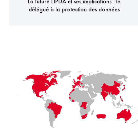
La future LIPDA et ses implications : le
délégué à la protection des données
LaFayette
Laval
Mexico
Montréal
Québec
San Diego