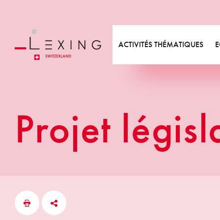
Métiers
Equipe
Videos
Etu
Expertises
Valeurs
Bibliographie
Act
Départements
Annonces formations
New
ACTIVITÉS THÉMATIQUES
E
Responsabilité sociétale
Métiers
Expertises
Projet législ