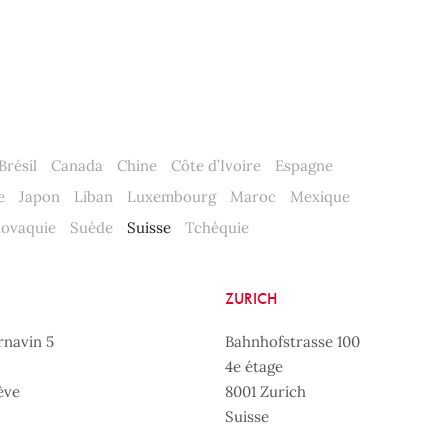
Brésil
Canada
Chine
Côte d’Ivoire
Espagne
e
Japon
Liban
Luxembourg
Maroc
Mexique
lovaquie
Suède
Suisse
Tchéquie
ZURICH
rnavin 5
Bahnhofstrasse 100
4e étage
ève
8001 Zurich
Suisse