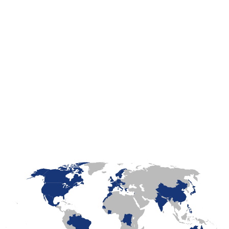
LaFayette
Laval
Mexico
Montréal
Québec
San Diego