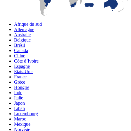
Afrique du sud
Allemagne
Australie
Belgique
Brésil
Canada
Chine
Côte d’Ivoire
Espagne
Etats-Unis
France
Grèce
Hongrie
Inde
Italie
Japon
Liban
Luxembourg
Maroc
Mexique
Norvège