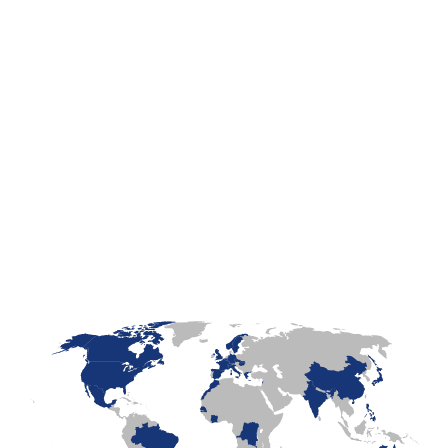
LaFayette
Laval
Mexico
Montréal
Québec
San Diego