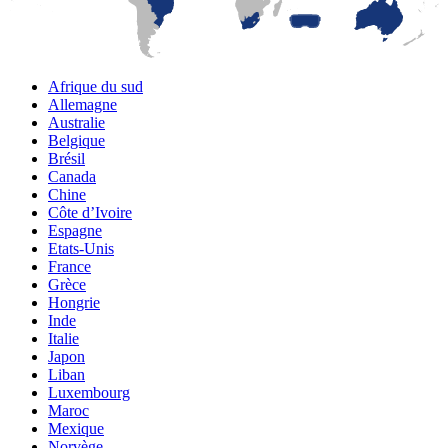
Afrique du sud
Allemagne
Australie
Belgique
Brésil
Canada
Chine
Côte d’Ivoire
Espagne
Etats-Unis
France
Grèce
Hongrie
Inde
Italie
Japon
Liban
Luxembourg
Maroc
Mexique
Norvège