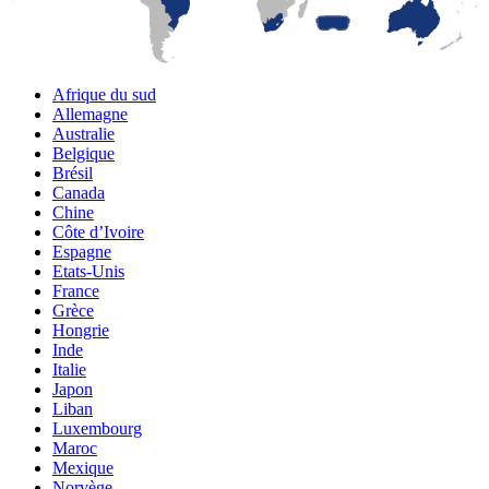
Afrique du sud
Allemagne
Australie
Belgique
Brésil
Canada
Chine
Côte d’Ivoire
Espagne
Etats-Unis
France
Grèce
Hongrie
Inde
Italie
Japon
Liban
Luxembourg
Maroc
Mexique
Norvège