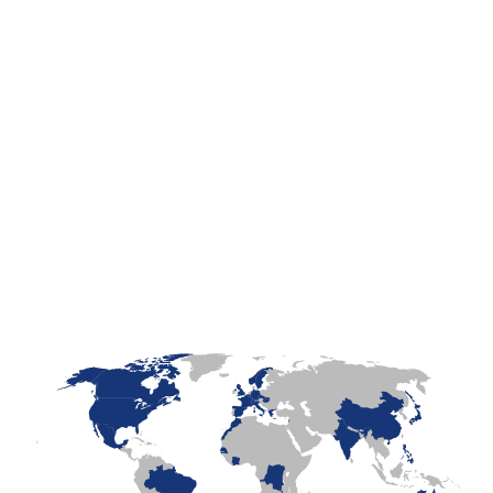
LaFayette
Laval
Mexico
Montréal
Québec
San Diego