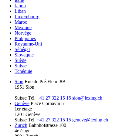
Italie
Japon
Liban
Luxembourg
Maroc
Mexique
Norvège
Philippines
Royaume-Uni
Sénégal
Slovaquie
Suède
Suisse
Tchéquie
Sion
Rue de Pré-Fleuri 8B
1951 Sion
Suisse
Tél.
+41 27 322 15 15
sion@lexing.ch
Genève
Place Cornavin 5
1er étage
1201 Genève
Suisse
Tél.
+41 27 322 15 15
geneve@lexing.ch
Zurich
Bahnhofstrasse 100
4e étage