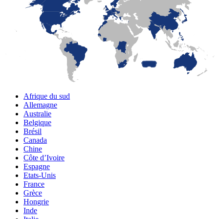
LaFayette
Laval
Mexico
Montréal
Québec
San Diego
Afrique du sud
Allemagne
Australie
Belgique
Brésil
Canada
Chine
Côte d’Ivoire
Espagne
Etats-Unis
France
Grèce
Hongrie
Inde