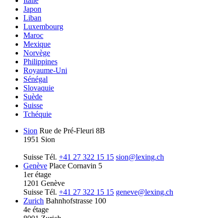
Italie
Japon
Liban
Luxembourg
Maroc
Mexique
Norvège
Philippines
Royaume-Uni
Sénégal
Slovaquie
Suède
Suisse
Tchéquie
Sion
Rue de Pré-Fleuri 8B
1951 Sion
Suisse
Tél.
+41 27 322 15 15
sion@lexing.ch
Genève
Place Cornavin 5
1er étage
1201 Genève
Suisse
Tél.
+41 27 322 15 15
geneve@lexing.ch
Zurich
Bahnhofstrasse 100
4e étage