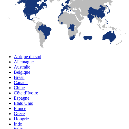
LaFayette
Laval
Mexico
Montréal
Québec
San Diego
Afrique du sud
Allemagne
Australie
Belgique
Brésil
Canada
Chine
Côte d’Ivoire
Espagne
Etats-Unis
France
Grèce
Hongrie
Inde