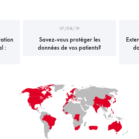
07/08/19
ration
Savez-vous protéger les
Exter
l :
données de vos patients?
da
LaFayette
Laval
Mexico
Montréal
Québec
San Diego