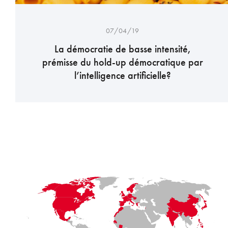
07/04/19
La démocratie de basse intensité,
prémisse du hold-up démocratique par
l’intelligence artificielle?
LaFayette
Laval
Mexico
Montréal
Québec
San Diego