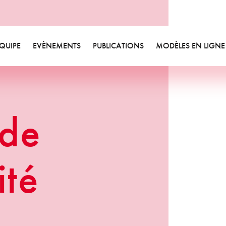
des et livres blancs
ualités
sletters
QUIPE
EVÈNEMENTS
PUBLICATIONS
MODÈLES EN LIGNE
Equipe
Videos
Etudes et livres blancs
Valeurs
Bibliographie
Actualités
Départements
Annonces formations
Newsletters
Responsabilité sociétale
ité