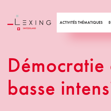
Métiers
Equipe
Videos
Etu
Expertises
Valeurs
Bibliographie
Act
Départements
Annonces formations
New
ACTIVITÉS THÉMATIQUES
E
Responsabilité sociétale
Métiers
Expertises
démocratie de
basse intens