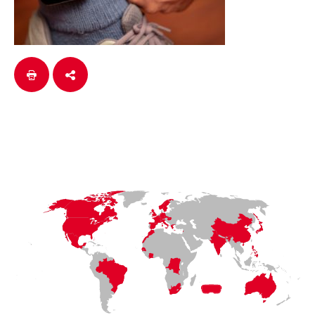
LaFayette
Laval
Mexico
Montréal
Québec
San Diego