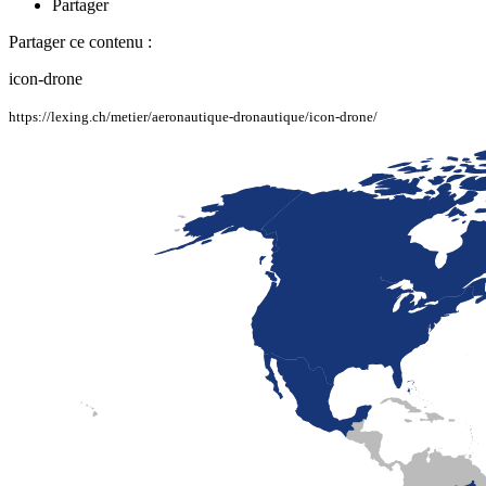
Partager
Partager ce contenu :
icon-drone
https://lexing.ch/metier/aeronautique-dronautique/icon-drone/
LaFayette
Laval
Mexico
Montréal
Québec
San Diego