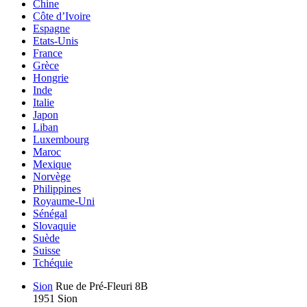
Chine
Côte d’Ivoire
Espagne
Etats-Unis
France
Grèce
Hongrie
Inde
Italie
Japon
Liban
Luxembourg
Maroc
Mexique
Norvège
Philippines
Royaume-Uni
Sénégal
Slovaquie
Suède
Suisse
Tchéquie
Sion
Rue de Pré-Fleuri 8B
1951 Sion