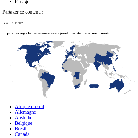
Partager
Partager ce contenu :
icon-drone
https://lexing.ch/metier/aeronautique-dronautique/icon-drone-6/
LaFayette
Laval
Mexico
Montréal
Québec
San Diego
Afrique du sud
Allemagne
Australie
Belgique
Brésil
Canada