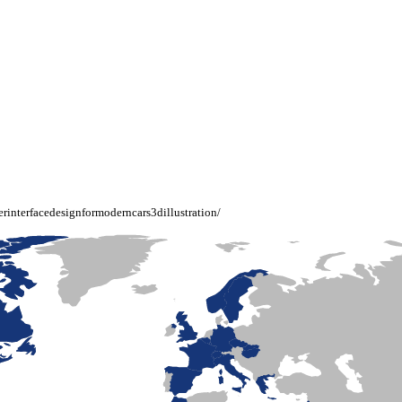
erinterfacedesignformoderncars3dillustration/