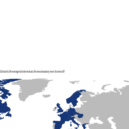
talistrichwrapsitstentaclessomanysectorsof/