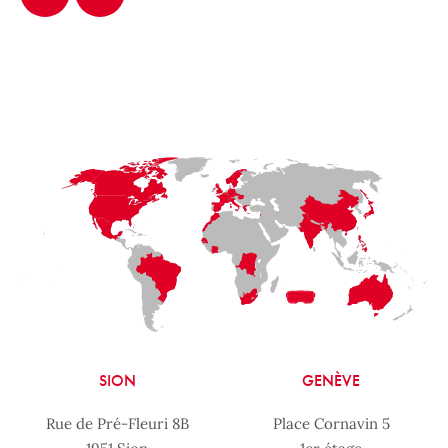
LaFayette
Laval
Mexico
Montréal
Québec
San Diego
SION
GENÈVE
Rue de Pré-Fleuri 8B
Place Cornavin 5