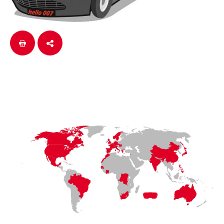
LaFayette
Laval
Mexico
Montréal
Québec
San Diego