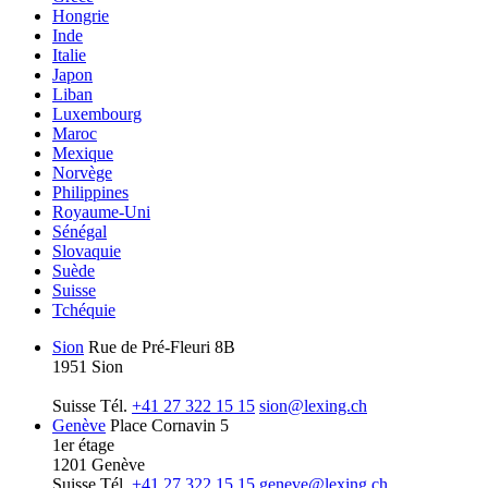
Hongrie
Inde
Italie
Japon
Liban
Luxembourg
Maroc
Mexique
Norvège
Philippines
Royaume-Uni
Sénégal
Slovaquie
Suède
Suisse
Tchéquie
Sion
Rue de Pré-Fleuri 8B
1951 Sion
Suisse
Tél.
+41 27 322 15 15
sion@lexing.ch
Genève
Place Cornavin 5
1er étage
1201 Genève
Suisse
Tél.
+41 27 322 15 15
geneve@lexing.ch