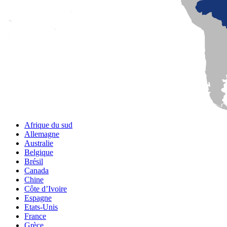
Afrique du sud
Allemagne
Australie
Belgique
Brésil
Canada
Chine
Côte d’Ivoire
Espagne
Etats-Unis
France
Grèce