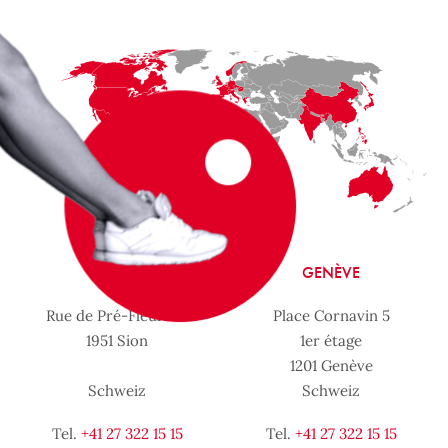
SION
GENÈVE
Rue de Pré-Fleuri 8B
Place Cornavin 5
1951 Sion
1er étage
1201 Genève
Schweiz
Schweiz
Tel.
+41 27 322 15 15
Tel.
+41 27 322 15 15