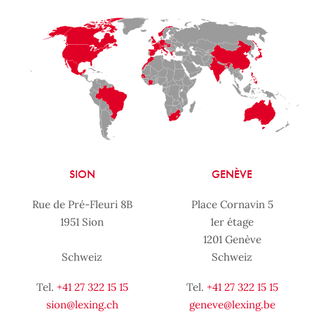
SION
GENÈVE
Rue de Pré-Fleuri 8B
Place Cornavin 5
1951 Sion
1er étage
1201 Genève
Schweiz
Schweiz
Tel.
+41 27 322 15 15
Tel.
+41 27 322 15 15
sion@lexing.ch
geneve@lexing.be