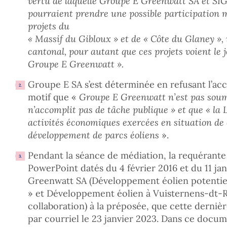
vertu de laquelle Groupe E Greenwatt SA et SIG
pourraient prendre une possible participation
projets du
« Massif du Gibloux » et de « Côte du Glaney », 
cantonal, pour autant que ces projets voient le 
Groupe E Greenwatt ».
Groupe E SA s’est déterminée en refusant l’ac
motif que «
Groupe E Greenwatt n’est pas soumi
n’accomplit pas de tâche publique » et que « la 
activités économiques exercées en situation de 
développement de parcs éoliens
».
Pendant la séance de médiation, la requérante
PowerPoint datés du 4 février 2016 et du 11 ja
Greenwatt SA (Développement éolien potentie
» et Développement éolien à Vuisternens-dt-R
collaboration) à la préposée, que cette derniè
par courriel le 23 janvier 2023. Dans ce docum