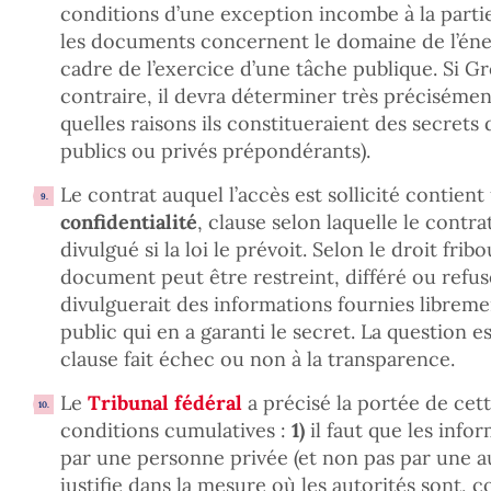
conditions d’une exception incombe à la partie 
les documents concernent le domaine de l’éne
cadre de l’exercice d’une tâche publique. Si Gr
contraire, il devra déterminer très précisément 
quelles raisons ils constitueraient des secrets d
publics ou privés prépondérants).
Le contrat auquel l’accès est sollicité contien
confidentialité
, clause selon laquelle le cont
divulgué si la loi le prévoit. Selon le droit frib
document peut être restreint, différé ou refusé,
divulguerait des informations fournies libreme
public qui en a garanti le secret. La question e
clause fait échec ou non à la transparence.
Le
Tribunal fédéral
a précisé la portée de cet
conditions cumulatives :
1)
il faut que les info
par une personne privée (et non pas par une au
justifie dans la mesure où les autorités sont, 