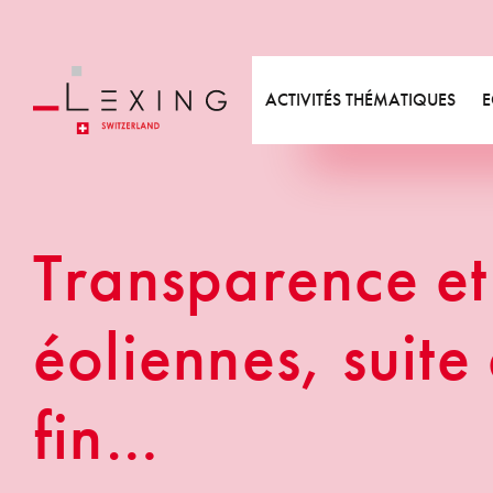
Métiers
Equipe
Videos
Etu
Expertises
Valeurs
Bibliographie
Act
Départements
Annonces formations
New
ACTIVITÉS THÉMATIQUES
E
Responsabilité sociétale
Métiers
Expertises
Transparence et
éoliennes, suite
fin…