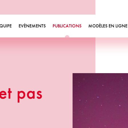
des et livres blancs
ualités
sletters
QUIPE
EVÈNEMENTS
PUBLICATIONS
MODÈLES EN LIGNE
Equipe
Videos
Etudes et livres blancs
Valeurs
Bibliographie
Actualités
Départements
Annonces formations
Newsletters
Responsabilité sociétale
 et pas