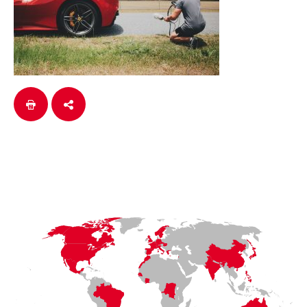
LaFayette
Laval
Mexico
Montréal
Québec
San Diego