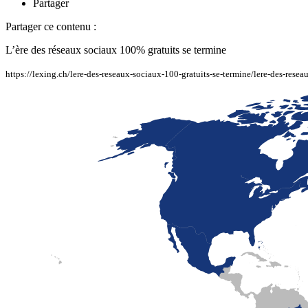
Partager
Partager ce contenu :
L’ère des réseaux sociaux 100% gratuits se termine
https://lexing.ch/lere-des-reseaux-sociaux-100-gratuits-se-termine/lere-des-resea
LaFayette
Laval
Mexico
Montréal
Québec
San Diego